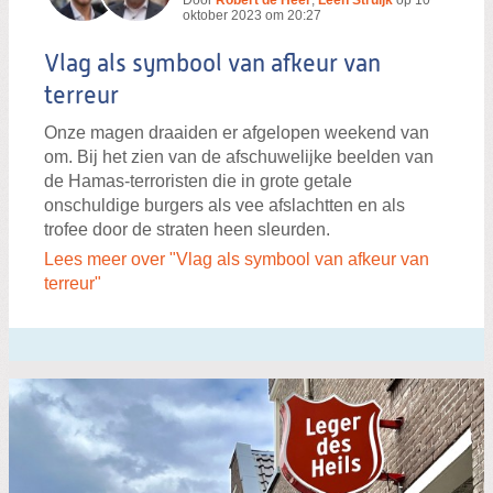
Door
Robert de Heer
,
Leen Struijk
op
10
oktober 2023 om 20:27
Vlag als symbool van afkeur van
terreur
Onze magen draaiden er afgelopen weekend van
om. Bij het zien van de afschuwelijke beelden van
de Hamas-terroristen die in grote getale
onschuldige burgers als vee afslachtten en als
trofee door de straten heen sleurden.
Lees meer over "Vlag als symbool van afkeur van
terreur"