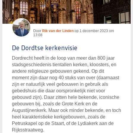
Door
Rik van der Linden
op
1 december 2023 om
13:08
De Dordtse kerkenvisie
Dordrecht heeft in de loop van meer dan 800 jaar
stadsgeschiedenis tientallen kerken, kloosters, en
andere religieuze gebouwen gekend. Op dit
moment zijn daar nog 40 stuks van over (daarnaast
zijn er natuurlijk veel gebouwen in gebruik als
gebedshuis die daar oorspronkelijk niet voor
gebouwd zijn). Daar zitten hele bekende, iconische
gebouwen bij, zoals de Grote Kerk en de
Augustijnenkerk. Maar ook minder bekende, en toch
heel karakteristieke kerkgebouwen, zoals de
Petruskapel op de Staart, of de Lydiakerk aan de
Rijksstraatweg.