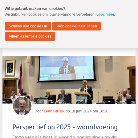
Spring
Wil je gebruik maken van cookies?
naar
Wij gebruiken cookies om jouw ervaring te verbeteren.
Lees meer
.
MENU
Spring
naar
Dordrecht
de
Schakel alle cookies in
Toon cookie-instellingen
inhoud
Spring
Alleen essentiële cookies
naar
Blog
het
hoofdmenu
Zoeken:
Zoeken
Door
Leen Struijk
op
18 juni 2024 om 16:30
Perspectief op 2025 - woordvoering
Deze week is het tijd voor de bespreking van de