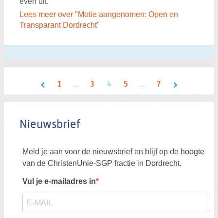
even uit.
Lees meer over "Motie aangenomen: Open en
Transparant Dordrecht"
1
...
3
4
5
...
7
Nieuwsbrief