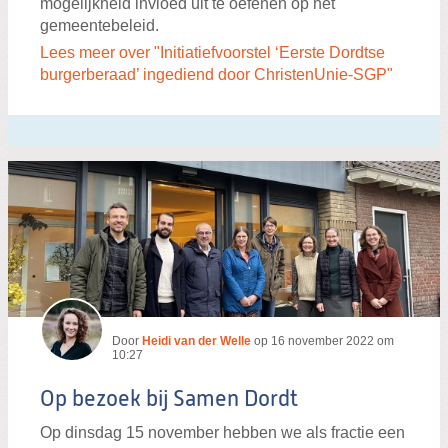
mogelijkheid invloed uit te oefenen op het
gemeentebeleid.
Lees meer over "Initiatiefvoorstel ‘Eerste Dordtse
burgerberaad’ ingediend door ChristenUnie-SGP"
Door
Heidi van der Welle
op
16 november 2022 om
10:27
Op bezoek bij Samen Dordt
Op dinsdag 15 november hebben we als fractie een