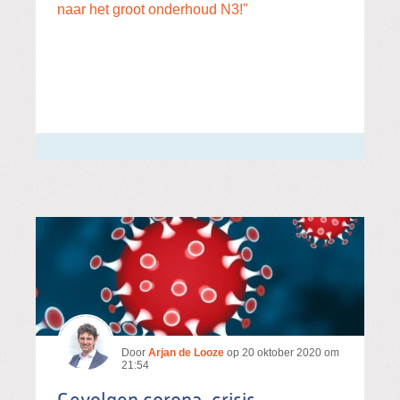
naar het groot onderhoud N3!"
Door
Arjan de Looze
op
20 oktober 2020 om
21:54