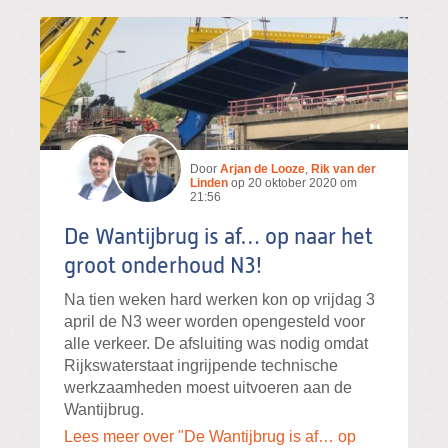
Door
Arjan de Looze
,
Rik van der
Linden
op
20 oktober 2020 om
21:56
De Wantijbrug is af… op naar het
groot onderhoud N3!
Na tien weken hard werken kon op vrijdag 3
april de N3 weer worden opengesteld voor
alle verkeer. De afsluiting was nodig omdat
Rijkswaterstaat ingrijpende technische
werkzaamheden moest uitvoeren aan de
Wantijbrug.
Lees meer over "De Wantijbrug is af… op