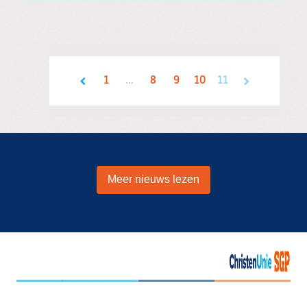
1
...
8
9
10
11
Meer nieuws lezen
Start