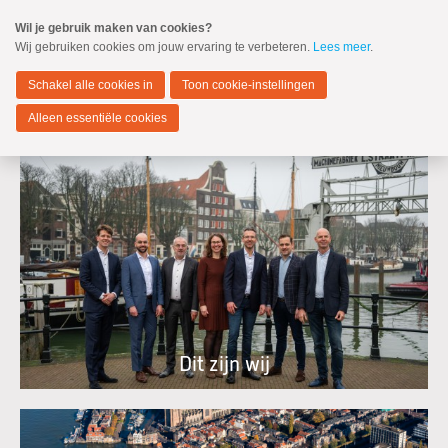
Spring
Wil je gebruik maken van cookies?
naar
Wij gebruiken cookies om jouw ervaring te verbeteren.
Lees meer
.
MENU
Spring
naar
Dordrecht
de
Schakel alle cookies in
Toon cookie-instellingen
inhoud
Spring
Alleen essentiële cookies
naar
het
hoofdmenu
Zoeken:
Zoeken
Dit zijn wij