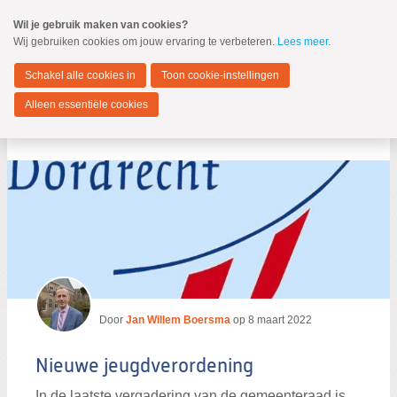
Spring
Wil je gebruik maken van cookies?
naar
Wij gebruiken cookies om jouw ervaring te verbeteren.
Lees meer
.
MENU
Spring
naar
Dordrecht
de
Schakel alle cookies in
Toon cookie-instellingen
inhoud
Spring
Alleen essentiële cookies
naar
Blogs per auteur
het
hoofdmenu
Zoeken:
Zoeken
Door
Jan Willem Boersma
op
8 maart 2022
Nieuwe jeugdverordening
In de laatste vergadering van de gemeenteraad is