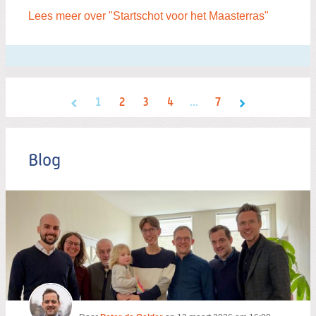
Lees meer over "Startschot voor het Maasterras"
1
2
3
4
...
7
Blog