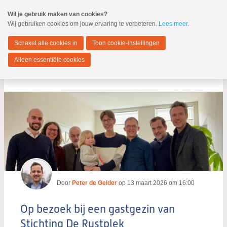
Spring
Wil je gebruik maken van cookies?
naar
Wij gebruiken cookies om jouw ervaring te verbeteren.
Lees meer
.
MENU
Spring
naar
Dordrecht
de
Schakel alle cookies in
Toon cookie-instellingen
inhoud
Spring
Alleen essentiële cookies
naar
Blog
het
hoofdmenu
Zoeken:
Zoeken
Door
Peter de Gelder
op
13 maart 2026 om 16:00
Op bezoek bij een gastgezin van
Stichting De Rustplek