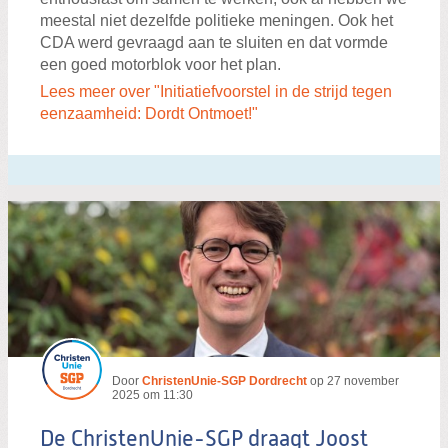
meestal niet dezelfde politieke meningen. Ook het
CDA werd gevraagd aan te sluiten en dat vormde
een goed motorblok voor het plan.
Lees meer over "Initiatiefvoorstel in de strijd tegen
eenzaamheid: Dordt Ontmoet!"
Door
ChristenUnie-SGP Dordrecht
op
27 november
2025 om 11:30
De ChristenUnie-SGP draagt Joost