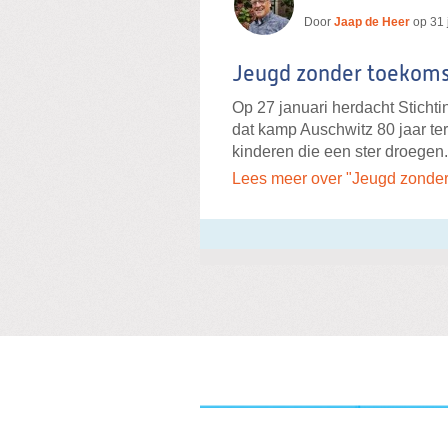
Door
Jaap de Heer
op
31 
Jeugd zonder toekom
Op 27 januari herdacht Stichti
dat kamp Auschwitz 80 jaar teru
kinderen die een ster droegen.
Lees meer over "Jeugd zonder