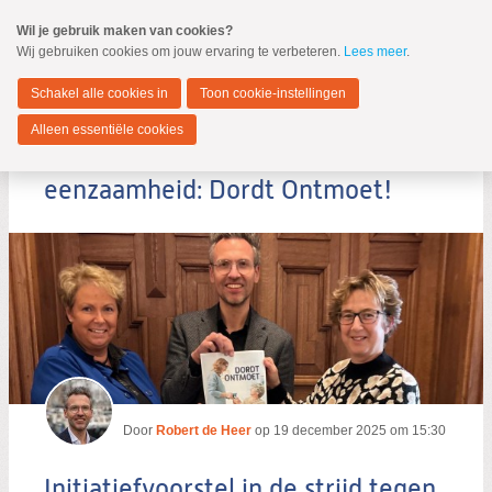
Spring
Wil je gebruik maken van cookies?
naar
Wij gebruiken cookies om jouw ervaring te verbeteren.
Lees meer
.
MENU
Spring
naar
Dordrecht
de
Schakel alle cookies in
Toon cookie-instellingen
inhoud
Spring
Alleen essentiële cookies
naar
Initiatiefvoorstel in de strijd tegen
het
hoofdmenu
eenzaamheid: Dordt Ontmoet!
Zoeken:
Zoeken
Door
Robert de Heer
op
19 december 2025 om 15:30
Initiatiefvoorstel in de strijd tegen