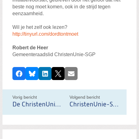
beste nog moet komen, ook in de strijd tegen
eenzaamheid.
Wil je het zelf ook lezen?
http://tinyurl.com/dordtontmoet
Robert de Heer
Gemeenteraadslid ChristenUnie-SGP
D
Facebook
Bluesky
LinkedIn
X
E-mail
e
e
l
Vorig bericht
Volgend bericht
d
De ChristenUnie-SGP draagt Joost Veldman voor als nieuwe wethouder.
ChristenUnie-SGP Dordrecht organiseert Politieke Pizza Party
i
t
b
e