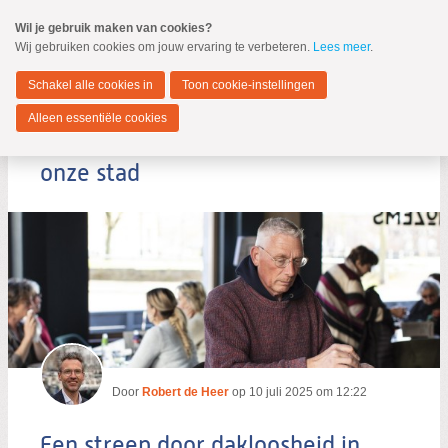
Spring
Wil je gebruik maken van cookies?
naar
Wij gebruiken cookies om jouw ervaring te verbeteren.
Lees meer
.
MENU
Spring
naar
Dordrecht
de
Schakel alle cookies in
Toon cookie-instellingen
inhoud
Spring
Alleen essentiële cookies
naar
Een streep door dakloosheid in
het
hoofdmenu
onze stad
Zoeken:
Zoeken
Door
Robert de Heer
op
10 juli 2025 om 12:22
Een streep door dakloosheid in