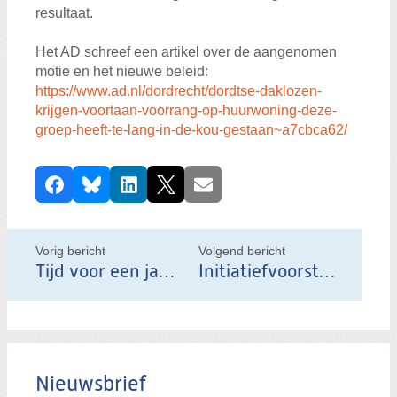
resultaat.
Het AD schreef een artikel over de aangenomen
motie en het nieuwe beleid:
https://www.ad.nl/dordrecht/dordtse-daklozen-
krijgen-voortaan-voorrang-op-huurwoning-deze-
groep-heeft-te-lang-in-de-kou-gestaan~a7cbca62/
D
Facebook
Bluesky
LinkedIn
X
E-mail
e
e
l
Vorig bericht
Volgend bericht
d
Tijd voor een jaarwisseling waar heel de stad van kan genieten
Initiatiefvoorstel in de strijd tegen eenzaamheid: Dordt Ontmoet!
i
t
b
e
Nieuwsbrief
r