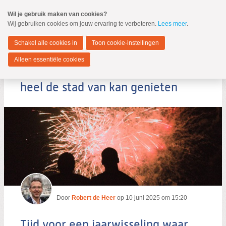
Spring
Wil je gebruik maken van cookies?
naar
Wij gebruiken cookies om jouw ervaring te verbeteren.
Lees meer
.
MENU
Spring
naar
Dordrecht
de
Schakel alle cookies in
Toon cookie-instellingen
inhoud
Spring
Alleen essentiële cookies
naar
Tijd voor een jaarwisseling waar
het
hoofdmenu
heel de stad van kan genieten
Zoeken:
Zoeken
Door
Robert de Heer
op
10 juni 2025 om 15:20
Tijd voor een jaarwisseling waar