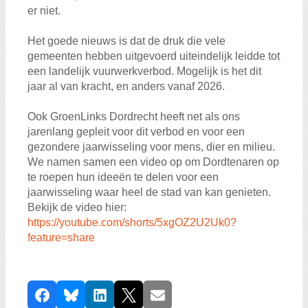
er niet.
Het goede nieuws is dat de druk die vele
gemeenten hebben uitgevoerd uiteindelijk leidde tot
een landelijk vuurwerkverbod. Mogelijk is het dit
jaar al van kracht, en anders vanaf 2026.
Ook GroenLinks Dordrecht heeft net als ons
jarenlang gepleit voor dit verbod en voor een
gezondere jaarwisseling voor mens, dier en milieu.
We namen samen een video op om Dordtenaren op
te roepen hun ideeën te delen voor een
jaarwisseling waar heel de stad van kan genieten.
Bekijk de video hier:
https://youtube.com/shorts/5xgOZ2U2Uk0?
feature=share
D
Facebook
Bluesky
LinkedIn
X
E-mail
e