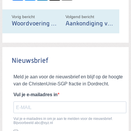
e
l
Vorig bericht
Volgend bericht
d
Woordvoering Motie over mensenrechtenschendingen in Gaza
Aankondiging van een afscheid - en van een nieuwe lijsttrekker voor ChristenUnie-SGP
i
t
b
e
Nieuwsbrief
r
i
c
h
t