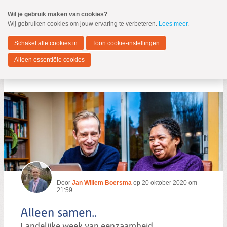
Spring
Wil je gebruik maken van cookies?
naar
Wij gebruiken cookies om jouw ervaring te verbeteren.
Lees meer
.
MENU
Spring
naar
Dordrecht
de
Schakel alle cookies in
Toon cookie-instellingen
inhoud
Spring
Alleen essentiële cookies
naar
Alleen samen..
het
hoofdmenu
Zoeken:
Zoeken
Door
Jan Willem Boersma
op
20 oktober 2020 om
21:59
Alleen samen..
Landelijke week van eenzaamheid